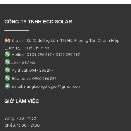
CÔNG TY TNHH ECO SOLAR
Địa chỉ: Số 62 đường Lâm Thị Hố, Phường
Tân Chánh Hiệp,
Quận 12, TP. Hồ Chí Minh
Hotline: 0909 296 297 - 0937 296 297
Liên hệ tư vấn
Kỹ thuật: 0947 296 297
Bảo hành: 0966 296 297
Email: nangluongthegioi@gmail.com
GIỜ LÀM VIỆC
Sáng: 7:30 - 11:30
Chiều: 13:00 - 21:30