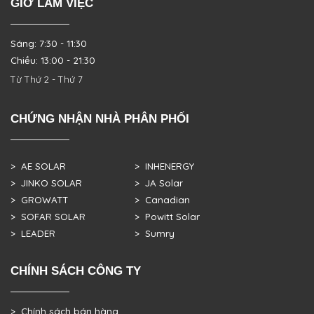
GIỜ LÀM VIỆC
Sáng: 7:30 - 11:30
Chiều: 13:00 - 21:30
Từ Thứ 2 - Thứ 7
CHỨNG NHẬN NHÀ PHÂN PHỐI
> AE SOLAR
> INHENERGY
> JINKO SOLAR
> JA Solar
> GROWATT
> Canadian
> SOFAR SOLAR
> Powitt Solar
> LEADER
> Sumry
CHÍNH SÁCH CÔNG TY
> Chính sách bán hàng