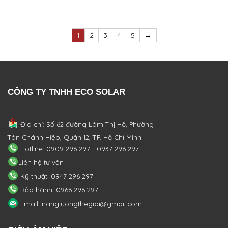
1
2
3
4
5
→
CÔNG TY TNHH ECO SOLAR
Địa chỉ: Số 62 đường Lâm Thị Hố, Phường
Tân Chánh Hiệp, Quận 12, TP. Hồ Chí Minh
Hotline: 0909 296 297 - 0937 296 297
Liên hệ tư vấn
Kỹ thuật: 0947 296 297
Bảo hành: 0966 296 297
Email: nangluongthegioi@gmail.com