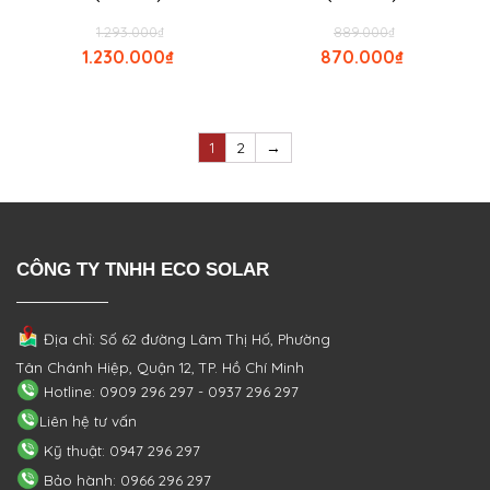
1.293.000
₫
889.000
₫
1.230.000
₫
870.000
₫
1
2
→
CÔNG TY TNHH ECO SOLAR
Địa chỉ: Số 62 đường Lâm Thị Hố, Phường
Tân Chánh Hiệp, Quận 12, TP. Hồ Chí Minh
Hotline: 0909 296 297 - 0937 296 297
Liên hệ tư vấn
Kỹ thuật: 0947 296 297
Bảo hành: 0966 296 297