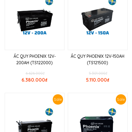
ẮC QUY PHOENIX 12V-
ẮC QUY PHOENIX 12V-150AH
200AH (TS122000)
(TS121500)
6.626.000
₫
5.301.000
₫
6.380.000
₫
5.110.000
₫
Sale
Sale