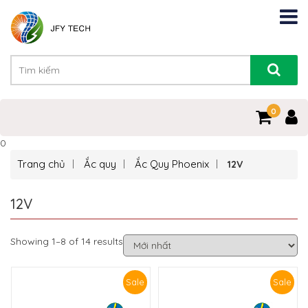
0
0
Trang chủ
Ắc quy
Ắc Quy Phoenix
12V
12V
Showing 1–8 of 14 results
Sale
Sale