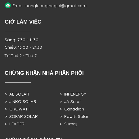
Email: nangluongthegioi@gmail.com
GIỜ LÀM VIỆC
Sáng: 7:30 - 11:30
Chiều: 13:00 - 21:30
Từ Thứ 2 - Thứ 7
CHỨNG NHẬN NHÀ PHÂN PHỐI
> AE SOLAR
> INHENERGY
> JINKO SOLAR
> JA Solar
> GROWATT
> Canadian
> SOFAR SOLAR
> Powitt Solar
> LEADER
> Sumry