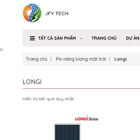
TẤT CẢ SẢN PHẨM
TRANG CHỦ
DỰ ÁN
0
Trang chủ
Pin năng lượng mặt trời
Longi
LONGI
Hiển thị kết quả duy nhất