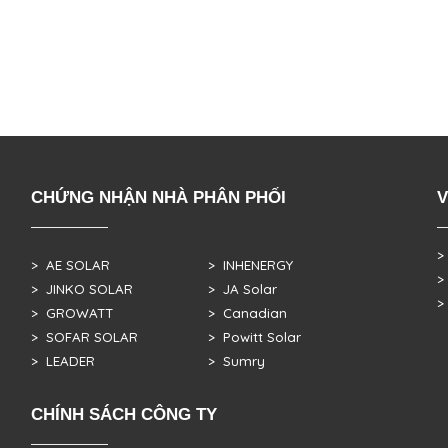
CHỨNG NHẬN NHÀ PHÂN PHỐI
V
>
> AE SOLAR
> INHENERGY
>
> JINKO SOLAR
> JA Solar
>
> GROWATT
> Canadian
> SOFAR SOLAR
> Powitt Solar
> LEADER
> Sumry
CHÍNH SÁCH CÔNG TY