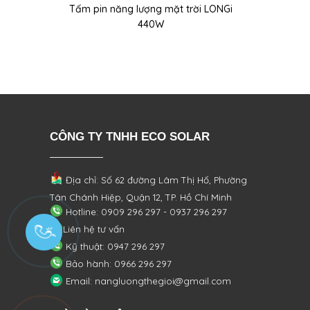
Tấm pin năng lượng mặt trời LONGi
440W
CÔNG TY TNHH ECO SOLAR
Địa chỉ: Số 62 đường Lâm Thị Hố, Phường
Tân Chánh Hiệp, Quận 12, TP. Hồ Chí Minh
Hotline: 0909 296 297 - 0937 296 297
Liên hệ tư vấn
Kỹ thuật: 0947 296 297
Bảo hành: 0966 296 297
Email: nangluongthegioi@gmail.com