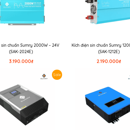
n sin chuẩn Sumry 2000W – 24V
Kích điện sin chuẩn Sumry 120
(SAK-2024E)
(SAK-1212E)
3.190.000
₫
2.190.000
₫
Sale