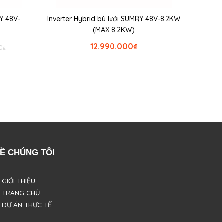
RY 48V-
Inverter Hybrid bù lưới SUMRY 48V-8.2KW
(MAX 8.2KW)
12.990.000
₫
0
₫
Ề CHÚNG TÔI
 GIỚI THIỆU
 TRANG CHỦ
 DỰ ÁN THỰC TẾ