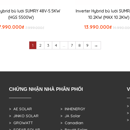
 Hybrid bù lưới SUMRY 48V-5.5KW
Inverter Hybrid bù lưới SUM
(HGS 5500W)
10.2KW (MAX 10.2KW)
7.990.000
₫
13.990.000
₫
7.999.000
₫
14.990.00
1
2
3
4
…
7
8
9
→
CHỨNG NHẬN NHÀ PHÂN PHỐI
V
>
> AE SOLAR
> INHENERGY
>
> JINKO SOLAR
> JA Solar
>
> GROWATT
> Canadian
> SOFAR SOLAR
> Powitt Solar