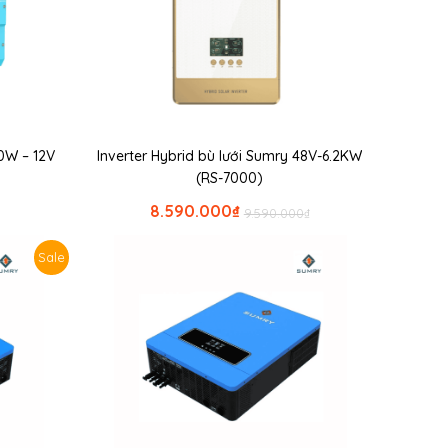
0W – 12V
Inverter Hybrid bù lưới Sumry 48V-6.2KW
(RS-7000)
8.590.000
₫
9.590.000
₫
Sale