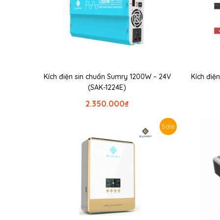
Kích điện sin chuẩn Sumry 1200W – 24V
Kích điệ
(SAK-1224E)
2.350.000
₫
Sale