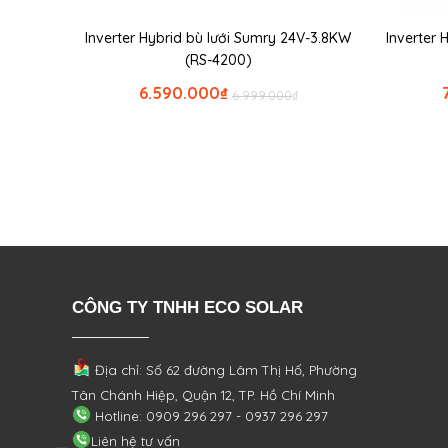
Inverter Hybrid bù lưới Sumry 24V-3.8KW
Inverter
(RS-4200)
6.590.000
₫
6.999.000
₫
CÔNG TY TNHH ECO SOLAR
Địa chỉ: Số 62 đường Lâm Thị Hố, Phường
Tân Chánh Hiệp, Quận 12, TP. Hồ Chí Minh
Hotline: 0909 296 297 - 0937 296 297
Liên hệ tư vấn