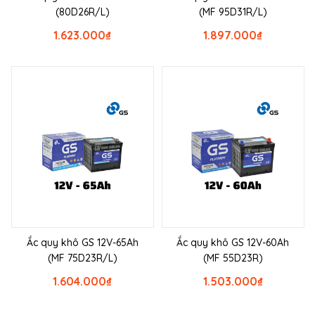
(80D26R/L)
(MF 95D31R/L)
1.623.000
₫
1.897.000
₫
Ắc quy khô GS 12V-65Ah
Ắc quy khô GS 12V-60Ah
(MF 75D23R/L)
(MF 55D23R)
1.604.000
₫
1.503.000
₫