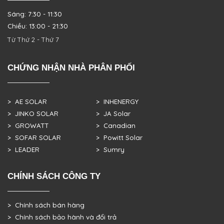
Sáng: 7:30 - 11:30
Chiều: 13:00 - 21:30
Từ Thứ 2 - Thứ 7
CHỨNG NHẬN NHÀ PHÂN PHỐI
> AE SOLAR
> INHENERGY
> JINKO SOLAR
> JA Solar
> GROWATT
> Canadian
> SOFAR SOLAR
> Powitt Solar
> LEADER
> Sumry
CHÍNH SÁCH CÔNG TY
> Chính sách bán hàng
> Chính sách bảo hành và đổi trả