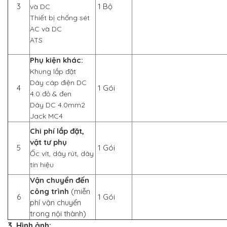
3
1 Bộ
và DC
Thiết bị chống sét
AC và DC
ATS
Phụ kiện khác:
Khung lắp đặt
Dây cáp điện DC
4
1 Gói
4.0 đỏ & đen
Dây DC 4.0mm2
Jack MC4
Chi phí lắp đặt,
vật tư phụ
5
1 Gói
Ốc vít, dây rút, dây
tín hiệu
Vận chuyển đến
công trình
(miễn
6
1 Gói
phí vận chuyển
trong nội thành)
3. Hình ảnh: