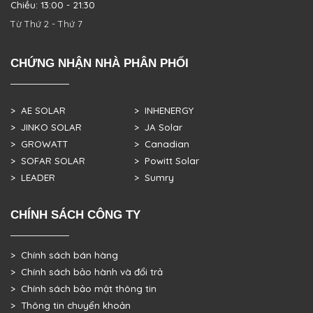
Chiều: 13:00 - 21:30
Từ Thứ 2 - Thứ 7
CHỨNG NHẬN NHÀ PHÂN PHỐI
> AE SOLAR
> INHENERGY
> JINKO SOLAR
> JA Solar
> GROWATT
> Canadian
> SOFAR SOLAR
> Powitt Solar
> LEADER
> Sumry
CHÍNH SÁCH CÔNG TY
> Chính sách bán hàng
> Chính sách bảo hành và đổi trả
> Chính sách bảo mật thông tin
> Thông tin chuyển khoản