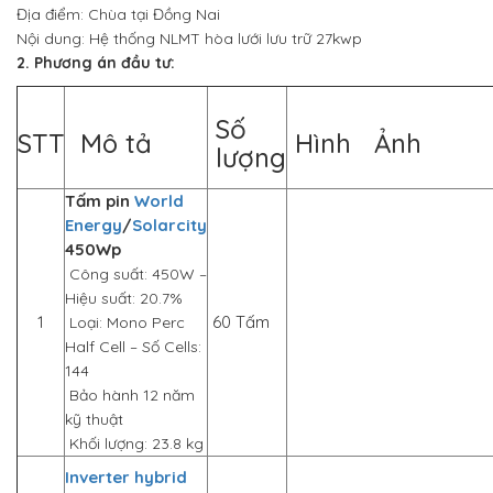
Địa điểm: Chùa tại Đồng Nai
Nội dung: Hệ thống NLMT hòa lưới lưu trữ 27kwp
2. Phương án đầu tư:
Số
STT
Mô tả
Hình Ảnh
lượng
Tấm pin
World
Energy
/
Solarcity
450Wp
Công suất: 450W –
Hiệu suất: 20.7%
1
60 Tấm
Loại: Mono Perc
Half Cell – Số Cells:
144
Bảo hành 12 năm
kỹ thuật
Khối lượng: 23.8 kg
Inverter hybrid