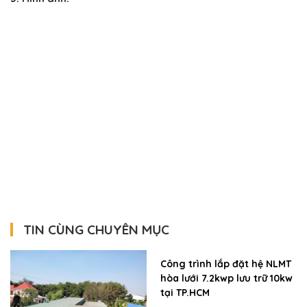
TIN CÙNG CHUYÊN MỤC
Công trình lắp đặt hệ NLMT
hòa lưới 7.2kwp lưu trữ 10kw
tại TP.HCM