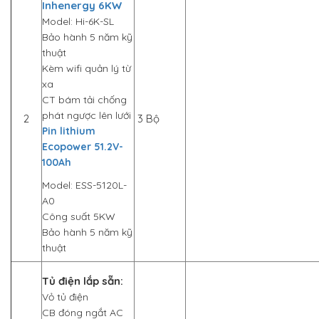
Inhenergy 6KW
Model: Hi-6K-SL
Bảo hành 5 năm kỹ
thuật
Kèm wifi quản lý từ
xa
CT bám tải chống
phát ngược lên lưới
2
3 Bộ
Pin lithium
Ecopower 51.2V-
100Ah
Model: ESS-5120L-
A0
Công suất 5KW
Bảo hành 5 năm kỹ
thuật
Tủ điện lắp sẵn:
Vỏ tủ điện
CB đóng ngắt AC