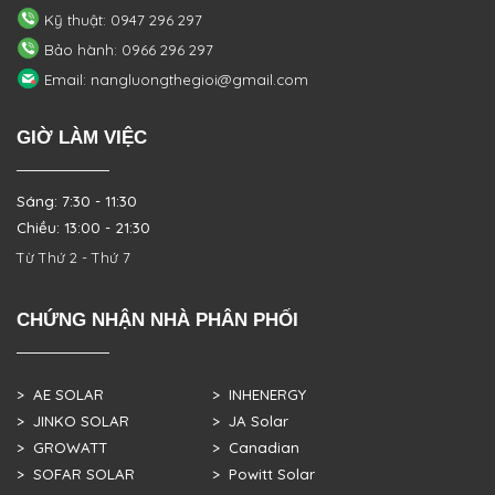
Kỹ thuật: 0947 296 297
Bảo hành: 0966 296 297
Email: nangluongthegioi@gmail.com
GIỜ LÀM VIỆC
Sáng: 7:30 - 11:30
Chiều: 13:00 - 21:30
Từ Thứ 2 - Thứ 7
CHỨNG NHẬN NHÀ PHÂN PHỐI
> AE SOLAR
> INHENERGY
> JINKO SOLAR
> JA Solar
> GROWATT
> Canadian
> SOFAR SOLAR
> Powitt Solar