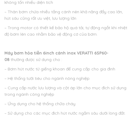
không tốn nhiều diện tích
– Thân bơm chứa nhiều tầng cánh nên khả năng đẩy cao lớn,
hút sâu cũng rất ưu việt, lưu lượng lớn
– Trong motor có thiết kế bảo hộ quá tải, tự động ngắt khi nhiệt
độ bơm lên cao nhằm bảo vệ động cơ của bơm.
Máy bơm hỏa tiễn 6inch cánh inox VERATTI 6SP60-
08
thường được sử dụng cho :
– Bơm hút nước từ giếng khoan để cung cấp cho gia đình
– Hệ thống tưới tiêu cho ngành nông nghiệp
– Cung cấp nước lưu lượng và cột áp lớn cho mục đích sử dụng
trong ngành công nghiệp
– Ứng dụng cho hệ thống chữa cháy
– Sử dụng cho các mục đích hút nước ngầm sâu dưới lòng đất.