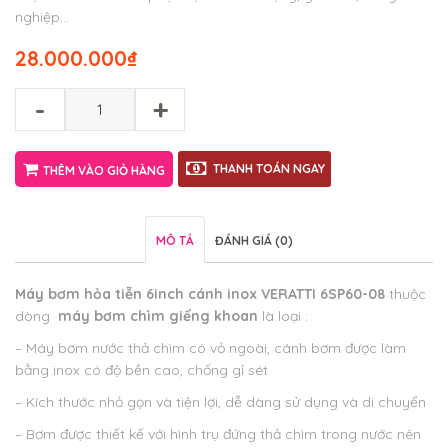
nghiệp…
28.000.000
₫
-
+
THANH TOÁN NGAY
THÊM VÀO GIỎ HÀNG
MÔ TẢ
ĐÁNH GIÁ (0)
Máy bơm hỏa tiễn 6inch cánh inox VERATTI 6SP60-08
thuộc
dòng
máy bơm chìm giếng khoan
là loại :
– Máy bơm nước thả chìm có vỏ ngoài, cánh bơm được làm
bằng inox có độ bền cao, chống gỉ sét
– Kích thước nhỏ gọn và tiện lợi, dễ dàng sử dụng và di chuyển
– Bơm được thiết kế với hình trụ đứng thả chìm trong nước nên