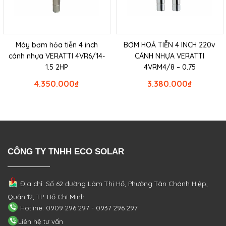
Máy bơm hỏa tiễn 4 inch
BƠM HOẢ TIỄN 4 INCH 220v
cánh nhựa VERATTI 4VR6/14-
CÁNH NHỰA VERATTI
1.5 2HP
4VRM4/8 – 0.75
4.350.000
₫
3.380.000
₫
CÔNG TY TNHH ECO SOLAR
Địa chỉ: Số 62 đường Lâm Thị Hố, Phường
Tân Chánh Hiệp,
Quận 12, TP. Hồ Chí Minh
Hotline: 0909 296 297 - 0937 296 297
Liên hệ tư vấn