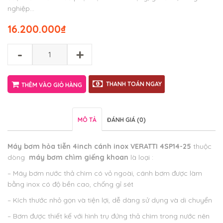
nghiệp…
16.200.000
₫
-
+
THANH TOÁN NGAY
THÊM VÀO GIỎ HÀNG
MÔ TẢ
ĐÁNH GIÁ (0)
Máy bơm hỏa tiễn 4inch cánh inox VERATTI 4SP14-25
thuộc
dòng
máy bơm chìm giếng khoan
là loại :
– Máy bơm nước thả chìm có vỏ ngoài, cánh bơm được làm
bằng inox có độ bền cao, chống gỉ sét
– Kích thước nhỏ gọn và tiện lợi, dễ dàng sử dụng và di chuyển
– Bơm được thiết kế với hình trụ đứng thả chìm trong nước nên