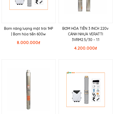
Bơm năng lượng mặt trời 1HP
BƠM HỎA TIỄN 3 INCH 220v
| Bơm hỏa tiễn 600w
CÁNH NHỰA VERATTI
3VRM2.5/30 – 1.1
8.000.000
₫
4.200.000
₫