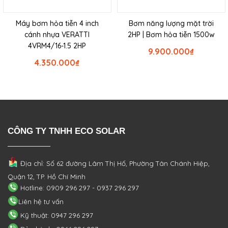
Máy bơm hỏa tiễn 4 inch
Bơm năng lượng mặt trời
cánh nhựa VERATTI
2HP | Bơm hỏa tiễn 1500w
4VRM4/16-1.5 2HP
9.900.000
₫
4.350.000
₫
CÔNG TY TNHH ECO SOLAR
Địa chỉ: Số 62 đường Lâm Thị Hố, Phường
Tân Chánh Hiệp,
Quận 12, TP. Hồ Chí Minh
Hotline: 0909 296 297 - 0937 296 297
Liên hệ tư vấn
Kỹ thuật: 0947 296 297