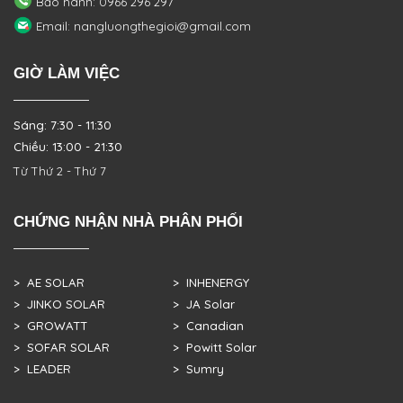
Bảo hành: 0966 296 297
Email: nangluongthegioi@gmail.com
GIỜ LÀM VIỆC
Sáng: 7:30 - 11:30
Chiều: 13:00 - 21:30
Từ Thứ 2 - Thứ 7
CHỨNG NHẬN NHÀ PHÂN PHỐI
> AE SOLAR
> INHENERGY
> JINKO SOLAR
> JA Solar
> GROWATT
> Canadian
> SOFAR SOLAR
> Powitt Solar
> LEADER
> Sumry