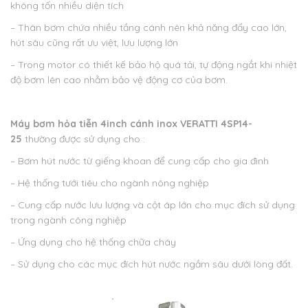
không tốn nhiều diện tích
– Thân bơm chứa nhiều tầng cánh nên khả năng đẩy cao lớn,
hút sâu cũng rất ưu việt, lưu lượng lớn
– Trong motor có thiết kế bảo hộ quá tải, tự động ngắt khi nhiệt
độ bơm lên cao nhằm bảo vệ động cơ của bơm.
Máy bơm hỏa tiễn 4inch cánh inox VERATTI 4SP14-
25
thường được sử dụng cho :
– Bơm hút nước từ giếng khoan để cung cấp cho gia đình
– Hệ thống tưới tiêu cho ngành nông nghiệp
– Cung cấp nước lưu lượng và cột áp lớn cho mục đích sử dụng
trong ngành công nghiệp
– Ứng dụng cho hệ thống chữa cháy
– Sử dụng cho các mục đích hút nước ngầm sâu dưới lòng đất.