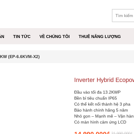
ÁN
TIN TỨC
VỀ CHÚNG TÔI
THUÊ NĂNG LƯỢNG
.6KW (EP-6.6KVM-X2)
Inverter Hybrid Ecop
Đầu vào tối đa 13.2KWP
Bền bỉ tiêu chuẩn IP65
Có thể kết nối thành hệ 3 pha
Bảo hành chính hãng 5 năm
Nhỏ gọn – Mạnh mẽ – Vận hàn
Có màn hình cảm ứng LCD
14.990.000
₫
21.990.000
₫