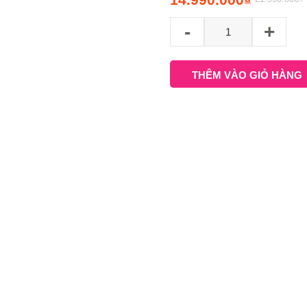
-
+
THÊM VÀO GIỎ HÀNG