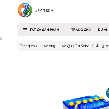
TẤT CẢ SẢN PHẨM
TRANG CHỦ
DỰ ÁN
0
Trang chủ
Ắc quy
Ắc Quy Tia Sáng
ẮC QUY