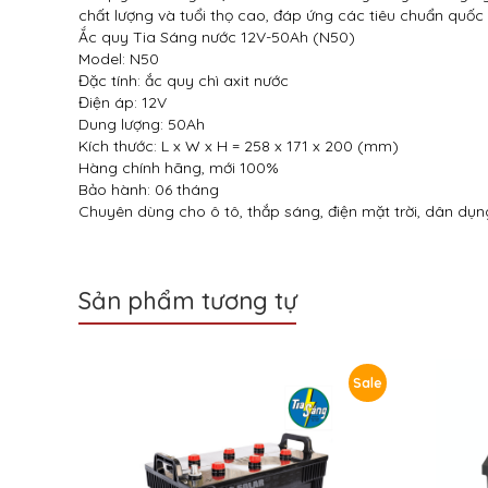
chất lượng và tuổi thọ cao, đáp ứng các tiêu chuẩn quốc 
Ắc quy Tia Sáng nước 12V-50Ah (N50)
Model: N50
Đặc tính: ắc quy chì axit nước
Điện áp: 12V
Dung lượng: 50Ah
Kích thước: L x W x H = 258 x 171 x 200 (mm)
Hàng chính hãng, mới 100%
Bảo hành: 06 tháng
Chuyên dùng cho ô tô, thắp sáng, điện mặt trời, dân dụng
Sản phẩm tương tự
Sale