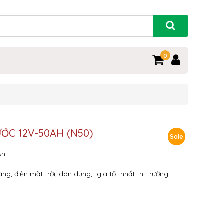
0
ỚC 12V-50AH (N50)
Sale
Ah
g, điện mặt trời, dân dụng,…giá tốt nhất thị trường