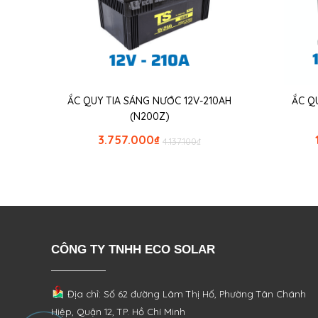
ẮC QUY TIA SÁNG NƯỚC 12V-210AH
ẮC Q
(N200Z)
3.757.000
₫
4.137.100
₫
CÔNG TY TNHH ECO SOLAR
Địa chỉ: Số 62 đường Lâm Thị Hố, Phường
Tân Chánh
Hiệp, Quận 12, TP. Hồ Chí Minh