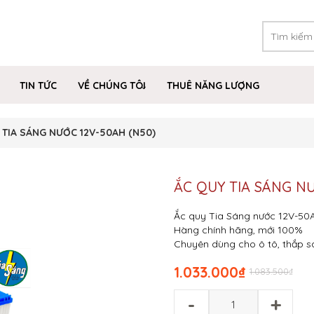
TIN TỨC
VỀ CHÚNG TÔI
THUÊ NĂNG LƯỢNG
 TIA SÁNG NƯỚC 12V-50AH (N50)
ẮC QUY TIA SÁNG NƯ
Ắc quy Tia Sáng nước 12V-50
Hàng chính hãng, mới 100%
Chuyên dùng cho ô tô, thắp sán
1.033.000
₫
1.083.500
₫
-
+