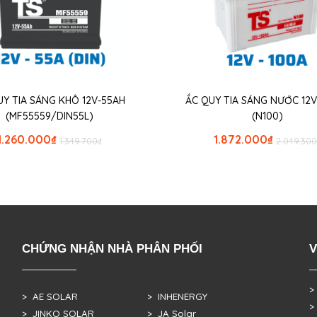
UY TIA SÁNG KHÔ 12V-55AH
ẮC QUY TIA SÁNG NƯỚC 12V
(MF55559/DIN55L)
(N100)
1.260.000
₫
1.872.000
₫
1.349.700
₫
2.049.300
CHỨNG NHẬN NHÀ PHÂN PHỐI
V
>
> AE SOLAR
> INHENERGY
>
> JINKO SOLAR
> JA Solar