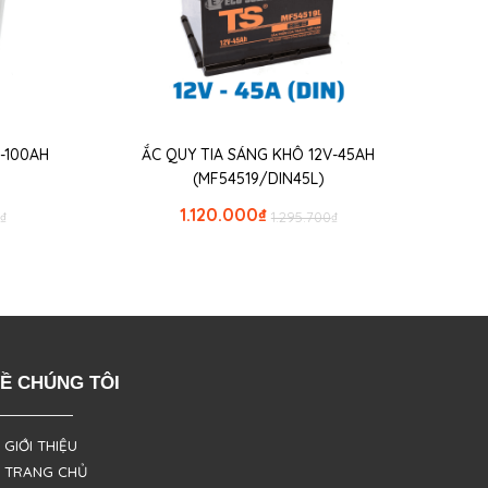
-100AH
ẮC QUY TIA SÁNG KHÔ 12V-45AH
(MF54519/DIN45L)
1.120.000
₫
₫
1.295.700
₫
Ề CHÚNG TÔI
 GIỚI THIỆU
 TRANG CHỦ