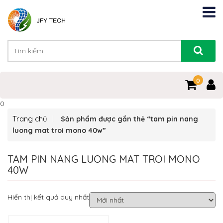
0
0
Trang chủ
Sản phẩm được gắn thẻ “tam pin nang
luong mat troi mono 40w”
TAM PIN NANG LUONG MAT TROI MONO
40W
Hiển thị kết quả duy nhất