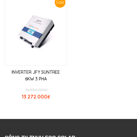
Sale
INVERTER JFY SUNTREE
6KW 3 PHA
16.990.000
₫
13.272.000
₫