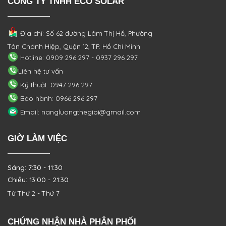
CÔNG TY TNHH ECO SOLAR
Địa chỉ: Số 62 đường Lâm Thị Hố, Phường
Tân Chánh Hiệp, Quận 12, TP. Hồ Chí Minh
Hotline: 0909 296 297 - 0937 296 297
Liên hệ tư vấn
Kỹ thuật: 0947 296 297
Bảo hành: 0966 296 297
Email: nangluongthegioi@gmail.com
GIỜ LÀM VIỆC
Sáng: 7:30 - 11:30
Chiều: 13:00 - 21:30
Từ Thứ 2 - Thứ 7
CHỨNG NHẬN NHÀ PHÂN PHỐI