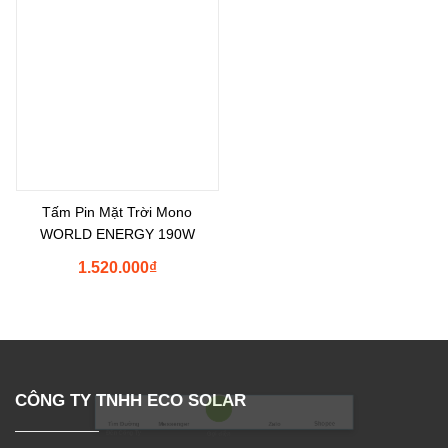
Tấm Pin Mặt Trời Mono
WORLD ENERGY 190W
1.520.000
₫
Shopee
Tìm Đường
Messenger
Zalo
Đến Công Ty
Gọi điện
CÔNG TY TNHH ECO SOLAR