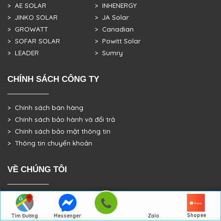
> AE SOLAR
> INHENERGY
> JINKO SOLAR
> JA Solar
> GROWATT
> Canadian
> SOFAR SOLAR
> Powitt Solar
> LEADER
> Sumry
CHÍNH SÁCH CÔNG TY
> Chính sách bán hàng
> Chính sách bảo hành và đổi trả
> Chính sách bảo mật thông tin
> Thông tin chuyển khoản
VỀ CHÚNG TÔI
> GIỚI THIỆU
> TRANG CHỦ
Shopee
Tìm Đường
Messenger
Zalo