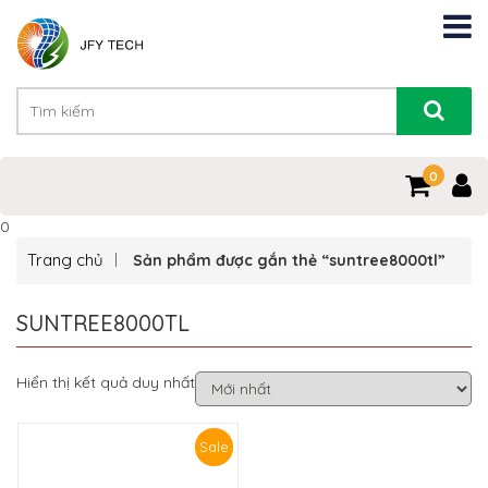
0
0
Trang chủ
Sản phẩm được gắn thẻ “suntree8000tl”
SUNTREE8000TL
Hiển thị kết quả duy nhất
Sale