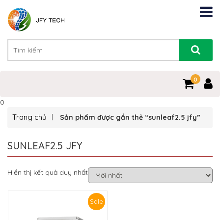
0
0
Trang chủ
Sản phẩm được gắn thẻ “sunleaf2.5 jfy”
SUNLEAF2.5 JFY
Hiển thị kết quả duy nhất
Sale