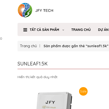
TẤT CẢ SẢN PHẨM
TRANG CHỦ
DỰ ÁN
0
Trang chủ
Sản phẩm được gắn thẻ “sunleaf1.5k”
SUNLEAF1.5K
Hiển thị kết quả duy nhất
Sale