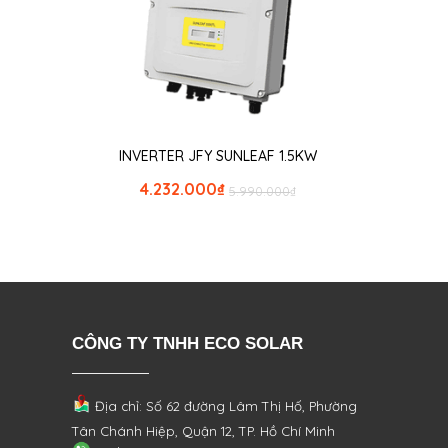
INVERTER JFY SUNLEAF 1.5KW
4.232.000
₫
5.990.000
₫
CÔNG TY TNHH ECO SOLAR
Địa chỉ: Số 62 đường Lâm Thị Hố, Phường
Tân Chánh Hiệp, Quận 12, TP. Hồ Chí Minh