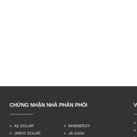
CHỨNG NHẬN NHÀ PHÂN PHỐI
V
>
> AE SOLAR
> INHENERGY
>
> JINKO SOLAR
> JA Solar