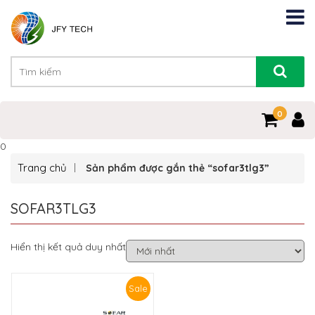
0
0
Trang chủ
Sản phẩm được gắn thẻ “sofar3tlg3”
SOFAR3TLG3
Hiển thị kết quả duy nhất
Sale