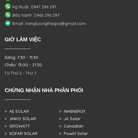
Kỹ thuật: 0947 296 297
Bảo hành: 0966 296 297
Email: nangluongthegioi@gmail.com
GIỜ LÀM VIỆC
Sáng: 7:30 - 11:30
Chiều: 13:00 - 21:30
Từ Thứ 2 - Thứ 7
CHỨNG NHẬN NHÀ PHÂN PHỐI
> AE SOLAR
> INHENERGY
> JINKO SOLAR
> JA Solar
> GROWATT
> Canadian
> SOFAR SOLAR
> Powitt Solar