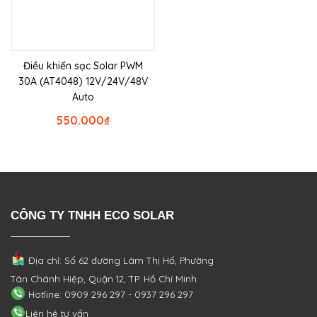
Điều khiển sạc Solar PWM
30A (AT4048) 12V/24V/48V
Auto
550.000
₫
CÔNG TY TNHH ECO SOLAR
Địa chỉ: Số 62 đường Lâm Thị Hố, Phường
Tân Chánh Hiệp, Quận 12, TP. Hồ Chí Minh
Hotline: 0909 296 297 - 0937 296 297
Liên hệ tư vấn