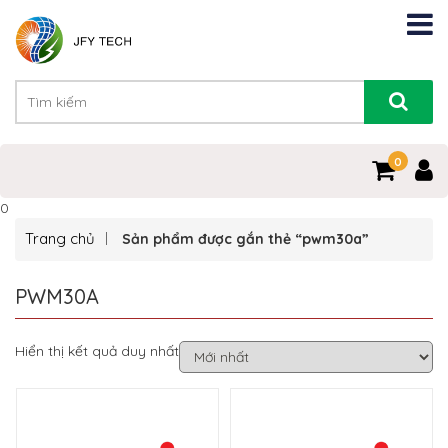
0
0
Trang chủ
Sản phẩm được gắn thẻ “pwm30a”
PWM30A
Hiển thị kết quả duy nhất