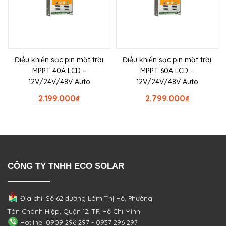
Điều khiển sạc pin mặt trời
Điều khiển sạc pin mặt trời
MPPT 40A LCD –
MPPT 60A LCD –
12V/24V/48V Auto
12V/24V/48V Auto
2.199.000
₫
2.799.000
₫
CÔNG TY TNHH ECO SOLAR
Địa chỉ: Số 62 đường Lâm Thị Hố, Phường
Tân Chánh Hiệp, Quận 12, TP. Hồ Chí Minh
Hotline: 0909 296 297 - 0937 296 297