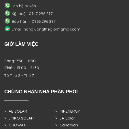
Liên hệ tư vấn
Kỹ thuật: 0947 296 297
Bảo hành: 0966 296 297
Email: nangluongthegioi@gmail.com
GIỜ LÀM VIỆC
Sáng: 7:30 - 11:30
Chiều: 13:00 - 21:30
Từ Thứ 2 - Thứ 7
CHỨNG NHẬN NHÀ PHÂN PHỐI
> AE SOLAR
> INHENERGY
> JINKO SOLAR
> JA Solar
> GROWATT
> Canadian