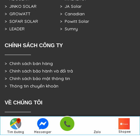
> JINKO SOLAR
> JA Solar
> GROWATT
> Canadian
> SOFAR SOLAR
> Powitt Solar
> LEADER
> Sumry
CHÍNH SÁCH CÔNG TY
> Chính sách bán hàng
> Chính sách bảo hành và đổi trả
> Chính sách bảo mật thông tin
> Thông tin chuyển khoản
VỀ CHÚNG TÔI
> GIỚI THIỆU
> TRANG CHỦ
Shopee
Tìm Đường
Messenger
Zalo
> DỰ ÁN THỰC TẾ
Đến Công Ty
Gọi điện