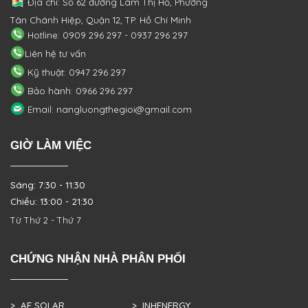
Địa chỉ: Số 62 đường Lâm Thị Hố, Phường
Tân Chánh Hiệp, Quận 12, TP. Hồ Chí Minh
Hotline: 0909 296 297 - 0937 296 297
Liên hệ tư vấn
Kỹ thuật: 0947 296 297
Bảo hành: 0966 296 297
Email: nangluongthegioi@gmail.com
GIỜ LÀM VIỆC
Sáng: 7:30 - 11:30
Chiều: 13:00 - 21:30
Từ Thứ 2 - Thứ 7
CHỨNG NHẬN NHÀ PHÂN PHỐI
> AE SOLAR
> INHENERGY