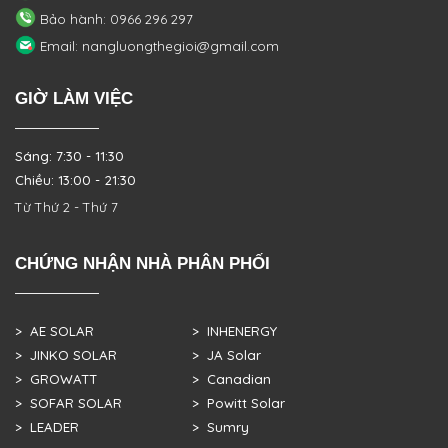
Bảo hành: 0966 296 297
Email: nangluongthegioi@gmail.com
GIỜ LÀM VIỆC
Sáng: 7:30 - 11:30
Chiều: 13:00 - 21:30
Từ Thứ 2 - Thứ 7
CHỨNG NHẬN NHÀ PHÂN PHỐI
> AE SOLAR
> INHENERGY
> JINKO SOLAR
> JA Solar
> GROWATT
> Canadian
> SOFAR SOLAR
> Powitt Solar
> LEADER
> Sumry