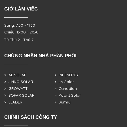
GIỜ LÀM VIỆC
Sáng: 7:30 - 11:30
Chiều: 13:00 - 21:30
Từ Thứ 2 - Thứ 7
CHỨNG NHẬN NHÀ PHÂN PHỐI
> AE SOLAR
> INHENERGY
> JINKO SOLAR
> JA Solar
> GROWATT
> Canadian
> SOFAR SOLAR
> Powitt Solar
> LEADER
> Sumry
CHÍNH SÁCH CÔNG TY