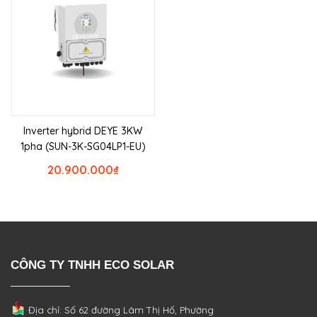
Inverter hybrid DEYE 3KW
1pha (SUN-3K-SG04LP1-EU)
20.900.000
₫
CÔNG TY TNHH ECO SOLAR
Địa chỉ: Số 62 đường Lâm Thị Hố, Phường