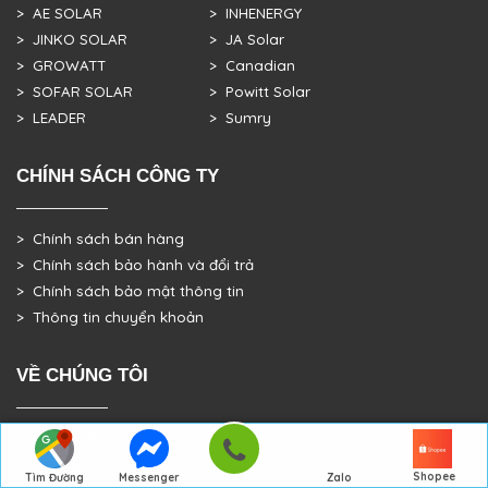
> AE SOLAR
> INHENERGY
> JINKO SOLAR
> JA Solar
> GROWATT
> Canadian
> SOFAR SOLAR
> Powitt Solar
> LEADER
> Sumry
CHÍNH SÁCH CÔNG TY
> Chính sách bán hàng
> Chính sách bảo hành và đổi trả
> Chính sách bảo mật thông tin
> Thông tin chuyển khoản
VỀ CHÚNG TÔI
> GIỚI THIỆU
> TRANG CHỦ
Shopee
Tìm Đường
Messenger
Zalo