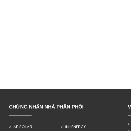
CHỨNG NHẬN NHÀ PHÂN PHỐI
V
>
> AE SOLAR
> INHENERGY
>