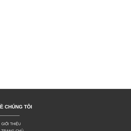
Ề CHÚNG TÔI
 GIỚI THIỆU
 TRANG CHỦ