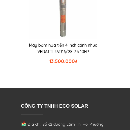
Máy bơm hỏa tiễn 4 inch cánh nhựa
VERATTI 4VR16/28-7.5 10HP
13.500.000
₫
CÔNG TY TNHH ECO SOLAR
Địa chỉ: Số 62 đường Lâm Thị Hố, Phường