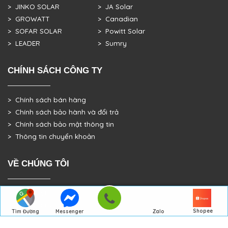
> JINKO SOLAR
> JA Solar
> GROWATT
> Canadian
> SOFAR SOLAR
> Powitt Solar
> LEADER
> Sumry
CHÍNH SÁCH CÔNG TY
> Chính sách bán hàng
> Chính sách bảo hành và đổi trả
> Chính sách bảo mật thông tin
> Thông tin chuyển khoản
VỀ CHÚNG TÔI
> GIỚI THIỆU
> TRANG CHỦ
Shopee
Tìm Đường
Messenger
Zalo
> DỰ ÁN THỰC TẾ
Đến Công Ty
Gọi điện