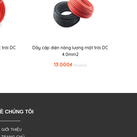
 trời DC
Dây cáp điện năng lượng mặt trời DC
4.0mm2
13.000
₫
19.000
₫
Ề CHÚNG TÔI
 GIỚI THIỆU
 TRANG CHỦ