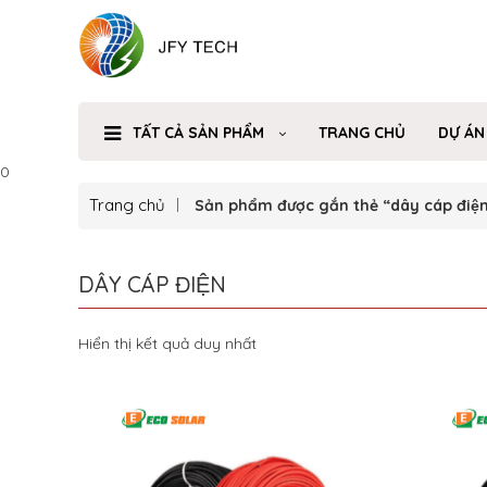
TẤT CẢ SẢN PHẨM
TRANG CHỦ
DỰ ÁN
0
Trang chủ
Sản phẩm được gắn thẻ “dây cáp điệ
DÂY CÁP ĐIỆN
Hiển thị kết quả duy nhất