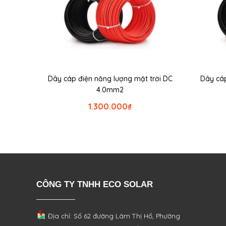
Dây cáp điện năng lượng mặt trời DC
Dây cáp
4.0mm2
1.300.000
₫
CÔNG TY TNHH ECO SOLAR
Địa chỉ: Số 62 đường Lâm Thị Hố, Phường