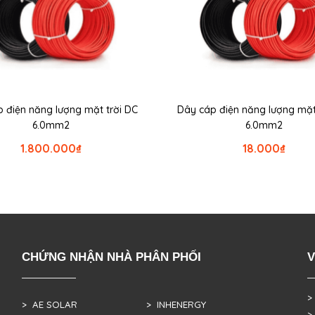
 điện năng lượng mặt trời DC
Dây cáp điện năng lượng mặt
6.0mm2
6.0mm2
1.800.000
₫
18.000
₫
CHỨNG NHẬN NHÀ PHÂN PHỐI
V
>
> AE SOLAR
> INHENERGY
>