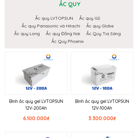
ẮC QUY
Ắc quy LVTOPSUN
Ắc quy GS
Ắc quy Panasonic và Hitachi
Ắc quy Globe
Ắc quy Long
Ắc quy Đồng Nai
Ắc Quy Tia Sáng
Ắc Quy Phoenix
Bình ắc quy gel LVTOPSUN
Bình ắc quy gel LVTOPSUN
12V-200Ah
12V-100Ah
6.100.000
₫
3.300.000
₫