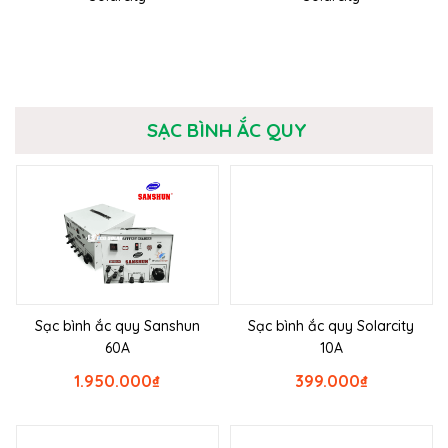
SẠC BÌNH ẮC QUY
Sạc bình ắc quy Sanshun
Sạc bình ắc quy Solarcity
60A
10A
1.950.000
₫
399.000
₫