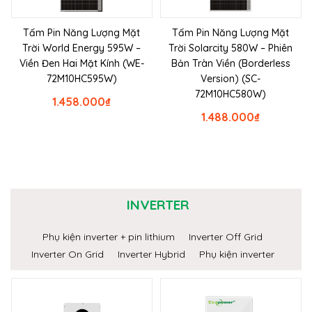
Tấm Pin Năng Lượng Mặt
Tấm Pin Năng Lượng Mặt
Trời World Energy 595W –
Trời Solarcity 580W – Phiên
Viền Đen Hai Mặt Kính (WE-
Bản Tràn Viền (Borderless
72M10HC595W)
Version) (SC-
72M10HC580W)
1.458.000
₫
1.488.000
₫
INVERTER
Phụ kiện inverter + pin lithium
Inverter Off Grid
Inverter On Grid
Inverter Hybrid
Phụ kiện inverter