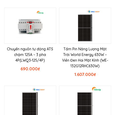
Chuyển nguồn tự động ATS
Tấm Pin Năng Lượng Mặt
chậm 125A – 3 pha
Trời World Energy 630W –
4P(LWQ3-125/4P)
Viền Đen Hai Mặt Kính (WE-
132G12RHC630W)
690.000
₫
1.607.000
₫