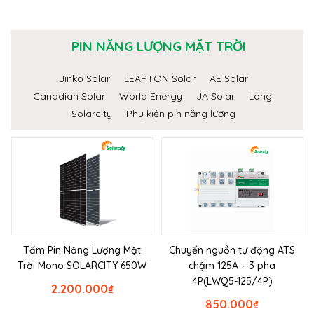
PIN NĂNG LƯỢNG MẶT TRỜI
Jinko Solar
LEAPTON Solar
AE Solar
Canadian Solar
World Energy
JA Solar
Longi
Solarcity
Phụ kiện pin năng lượng
Tấm Pin Năng Lượng Mặt
Chuyển nguồn tự động ATS
Trời Mono SOLARCITY 650W
chậm 125A – 3 pha
4P(LWQ5-125/4P)
2.200.000
₫
850.000
₫