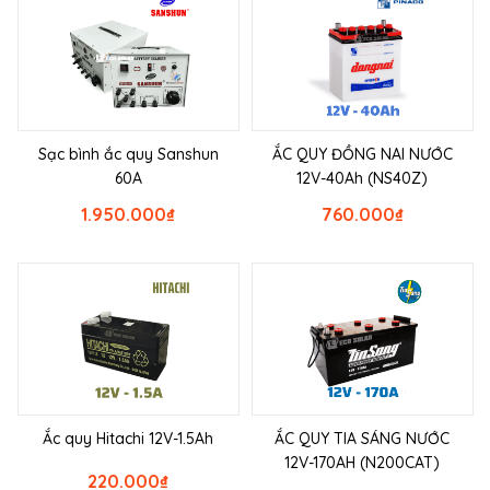
Sạc bình ắc quy Sanshun
ẮC QUY ĐỒNG NAI NƯỚC
60A
12V-40Ah (NS40Z)
1.950.000
₫
760.000
₫
Ắc quy Hitachi 12V-1.5Ah
ẮC QUY TIA SÁNG NƯỚC
12V-170AH (N200CAT)
220.000
₫