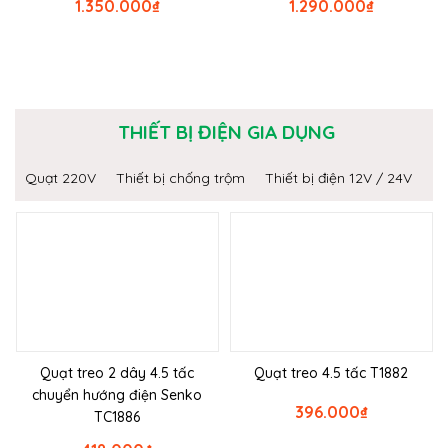
1.350.000
₫
1.290.000
₫
THIẾT BỊ ĐIỆN GIA DỤNG
Quạt 220V
Thiết bị chống trộm
Thiết bị điện 12V / 24V
Quạt treo 2 dây 4.5 tấc
Quạt treo 4.5 tấc T1882
chuyển hướng điện Senko
396.000
₫
TC1886