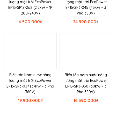
lượng mặt trời EcoPower
lượng mặt trời EcoPower
EP15-SP1S-2d2 (2.2kW – 1P
EP15-SP3-045 (45kW – 3
200–240V)
Pha 380V)
4.500.000
₫
24.990.000
₫
Biến tần bơm nước năng
Biến tần bơm nước năng
lượng mặt trời EcoPower
lượng mặt trời EcoPower
EP15-SP3-037 (37kW – 3 Pha
EP15-SP3-030 (30kW – 3
380V)
Pha 380V)
19.900.000
₫
16.590.000
₫