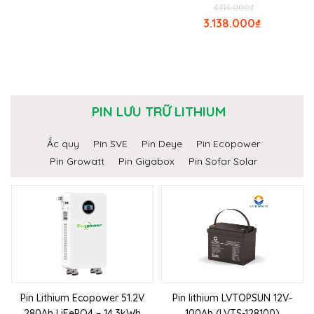
4.114.000
₫
3.138.000
₫
PIN LƯU TRỮ LITHIUM
Ắc quy
Pin SVE
Pin Deye
Pin Ecopower
Pin Growatt
Pin Gigabox
Pin Sofar Solar
Pin Lithium Ecopower 51.2V
Pin lithium LVTOPSUN 12V-
280Ah LiFePO4 – 14.3kWh
100Ah (LVTS-128100)