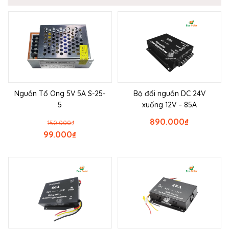
Nguồn Tổ Ong 5V 5A S-25-
Bộ đổi nguồn DC 24V
5
xuống 12V – 85A
890.000
₫
150.000
₫
99.000
₫