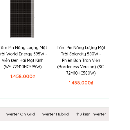
Tấm Pin Năng Lượng Mặt
Tấm Pin Năng Lượng Mặt
Trời World Energy 595W –
Trời Solarcity 580W –
Viền Đen Hai Mặt Kính
Phiên Bản Tràn Viền
(WE-72M10HC595W)
(Borderless Version) (SC-
72M10HC580W)
1.458.000
₫
1.488.000
₫
Inverter On Grid
Inverter Hybrid
Phụ kiện inverter