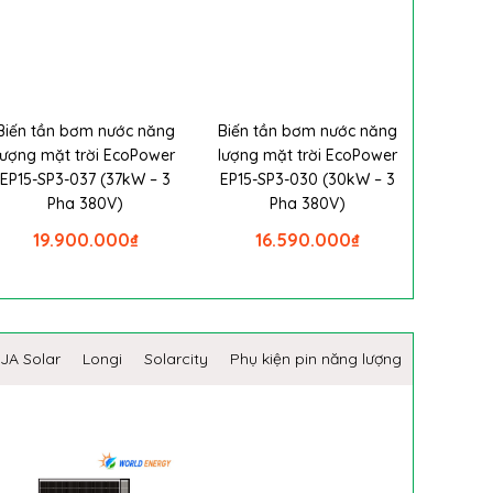
Biến tần bơm nước năng
Biến tần bơm nước năng
lượng mặt trời EcoPower
lượng mặt trời EcoPower
EP15-SP3-037 (37kW – 3
EP15-SP3-030 (30kW – 3
Pha 380V)
Pha 380V)
19.900.000
₫
16.590.000
₫
JA Solar
Longi
Solarcity
Phụ kiện pin năng lượng