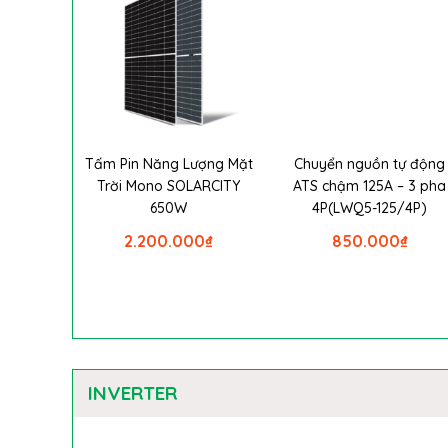
Tấm Pin Năng Lượng Mặt
Chuyển nguồn tự động
Trời Mono SOLARCITY
ATS chậm 125A – 3 pha
650W
4P(LWQ5-125/4P)
2.200.000
₫
850.000
₫
INVERTER