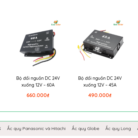
Bộ đổi nguồn DC 24V
Bộ đổi nguồn DC 24V
xuống 12V – 60A
xuống 12V – 45A
660.000
₫
490.000
₫
S
Ắc quy Panasonic và Hitachi
Ắc quy Globe
Ắc quy Long