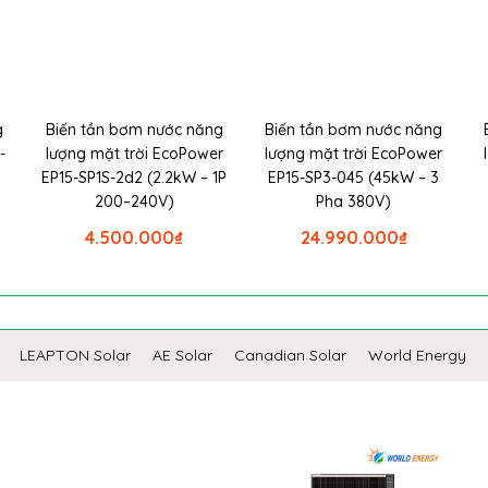
g
Biến tần bơm nước năng
Biến tần bơm nước năng
-
lượng mặt trời EcoPower
lượng mặt trời EcoPower
EP15-SP1S-2d2 (2.2kW – 1P
EP15-SP3-045 (45kW – 3
200–240V)
Pha 380V)
4.500.000
₫
24.990.000
₫
LEAPTON Solar
AE Solar
Canadian Solar
World Energy