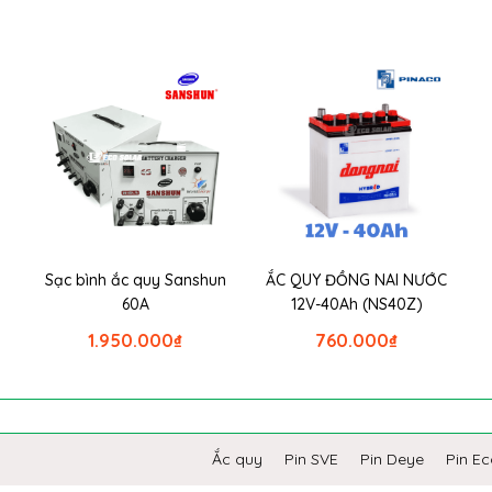
Sạc bình ắc quy Sanshun
ẮC QUY ĐỒNG NAI NƯỚC
60A
12V-40Ah (NS40Z)
1.950.000
₫
760.000
₫
Ắc quy
Pin SVE
Pin Deye
Pin E