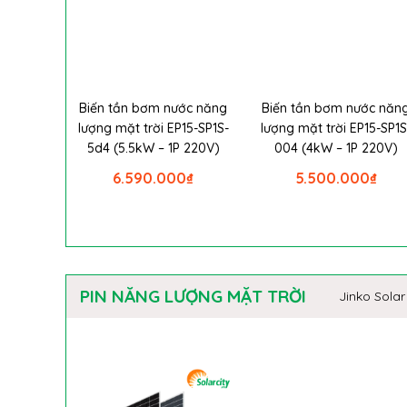
Biến tần bơm nước năng
Biến tần bơm nước năn
lượng mặt trời EP15-SP1S-
lượng mặt trời EP15-SP1S
5d4 (5.5kW – 1P 220V)
004 (4kW – 1P 220V)
6.590.000
₫
5.500.000
₫
PIN NĂNG LƯỢNG MẶT TRỜI
Jinko Solar