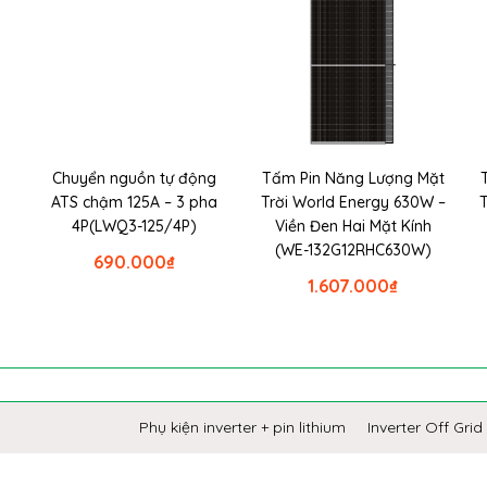
Chuyển nguồn tự động
Tấm Pin Năng Lượng Mặt
ATS chậm 125A – 3 pha
Trời World Energy 630W –
4P(LWQ3-125/4P)
Viền Đen Hai Mặt Kính
(WE-132G12RHC630W)
690.000
₫
1.607.000
₫
Phụ kiện inverter + pin lithium
Inverter Off Grid