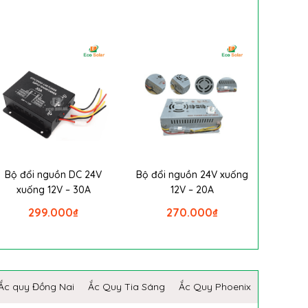
Bộ đổi nguồn DC 24V
Bộ đổi nguồn 24V xuống
xuống 12V – 30A
12V – 20A
299.000
₫
270.000
₫
Ắc quy Đồng Nai
Ắc Quy Tia Sáng
Ắc Quy Phoenix