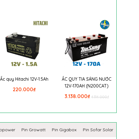
Ắc quy Hitachi 12V-1.5Ah
ẮC QUY TIA SÁNG NƯỚC
12V-170AH (N200CAT)
220.000
₫
3.138.000
₫
4.114.000
₫
copower
Pin Growatt
Pin Gigabox
Pin Sofar Solar