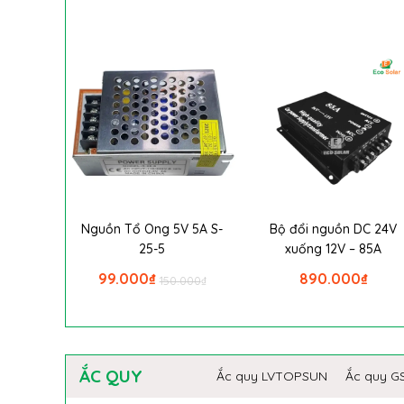
Nguồn Tổ Ong 5V 5A S-
Bộ đổi nguồn DC 24V
25-5
xuống 12V – 85A
99.000
₫
890.000
₫
150.000
₫
ẮC QUY
Ắc quy LVTOPSUN
Ắc quy G