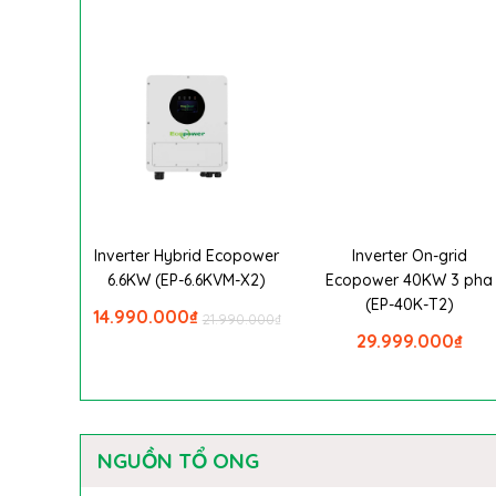
Inverter Hybrid Ecopower
Inverter On-grid
6.6KW (EP-6.6KVM-X2)
Ecopower 40KW 3 pha
(EP-40K-T2)
14.990.000
₫
21.990.000
₫
29.999.000
₫
NGUỒN TỔ ONG