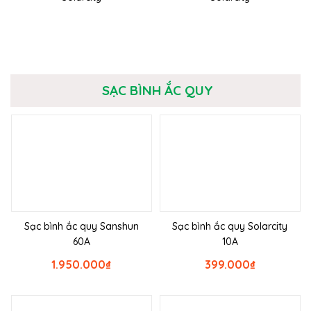
SẠC BÌNH ẮC QUY
Sạc bình ắc quy Sanshun
Sạc bình ắc quy Solarcity
60A
10A
1.950.000
₫
399.000
₫