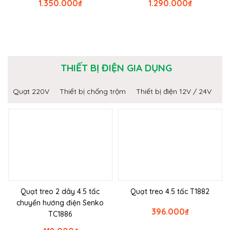
1.350.000
₫
1.290.000
₫
THIẾT BỊ ĐIỆN GIA DỤNG
Quạt 220V
Thiết bị chống trộm
Thiết bị điện 12V / 24V
Quạt treo 2 dây 4.5 tấc
Quạt treo 4.5 tấc T1882
chuyển hướng điện Senko
396.000
₫
TC1886