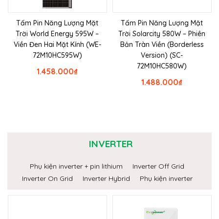
Tấm Pin Năng Lượng Mặt
Tấm Pin Năng Lượng Mặt
Trời World Energy 595W –
Trời Solarcity 580W – Phiên
Viền Đen Hai Mặt Kính (WE-
Bản Tràn Viền (Borderless
72M10HC595W)
Version) (SC-
72M10HC580W)
1.458.000
₫
1.488.000
₫
INVERTER
Phụ kiện inverter + pin lithium
Inverter Off Grid
Inverter On Grid
Inverter Hybrid
Phụ kiện inverter