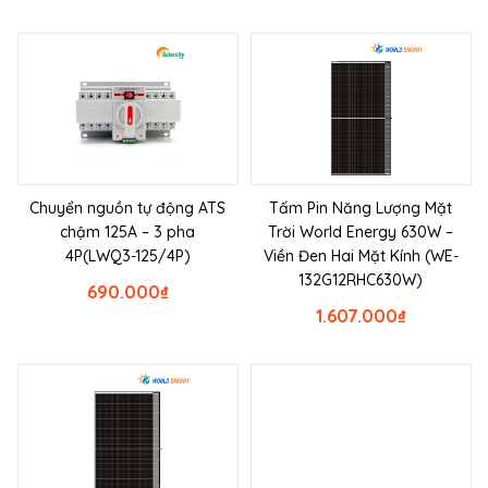
Chuyển nguồn tự động ATS
Tấm Pin Năng Lượng Mặt
chậm 125A – 3 pha
Trời World Energy 630W –
4P(LWQ3-125/4P)
Viền Đen Hai Mặt Kính (WE-
132G12RHC630W)
690.000
₫
1.607.000
₫