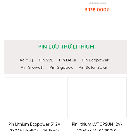
4.114.000
₫
3.138.000
₫
PIN LƯU TRỮ LITHIUM
Ắc quy
Pin SVE
Pin Deye
Pin Ecopower
Pin Growatt
Pin Gigabox
Pin Sofar Solar
Pin Lithium Ecopower 51.2V
Pin lithium LVTOPSUN 12V-
280Ah LiFePO4 – 14.3kWh
100Ah (LVTS-128100)