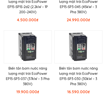
lượng mặt trời EcoPower
lượng mặt trời EcoPower
EP15-SP1S-2d2 (2.2kW – 1P
EP15-SP3-045 (45kW – 3
200–240V)
Pha 380V)
4.500.000
₫
24.990.000
₫
Biến tần bơm nước năng
Biến tần bơm nước năng
lượng mặt trời EcoPower
lượng mặt trời EcoPower
EP15-SP3-037 (37kW – 3 Pha
EP15-SP3-030 (30kW – 3
380V)
Pha 380V)
19.900.000
₫
16.590.000
₫