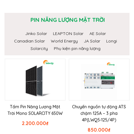
PIN NĂNG LƯỢNG MẶT TRỜI
Jinko Solar
LEAPTON Solar
AE Solar
Canadian Solar
World Energy
JA Solar
Longi
Solarcity
Phụ kiện pin năng lượng
Tấm Pin Năng Lượng Mặt
Chuyển nguồn tự động ATS
Trời Mono SOLARCITY 650W
chậm 125A – 3 pha
4P(LWQ5-125/4P)
2.200.000
₫
850.000
₫