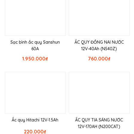
Sạc bình ắc quy Sanshun
ẮC QUY ĐỒNG NAI NƯỚC
60A
12V-40Ah (NS40Z)
1.950.000
₫
760.000
₫
Ắc quy Hitachi 12V-1.5Ah
ẮC QUY TIA SÁNG NƯỚC
12V-170AH (N200CAT)
220.000
₫